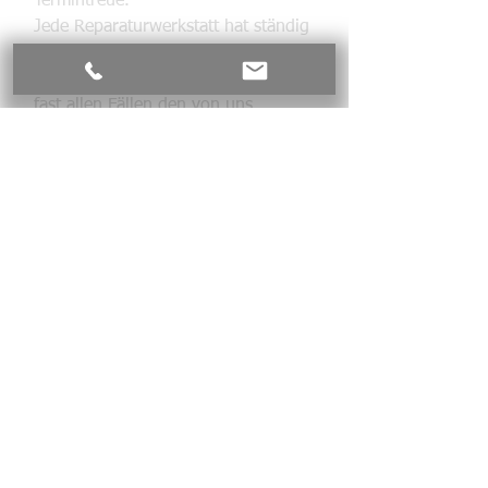
Termintreue.
Jede Reparaturwerkstatt hat ständig
mit unplanbaren Ereignissen zu
kämpfen. Trotzdem gelingt es uns in
fast allen Fällen den von uns
genannten Fertigstellungstermin
einzuhalten. Das funktioniert nur
wenn man die nötige Leidenschaft
mitbringt!
Eine große Hilfe ist unsere
Ersatzteillogistik. Wir werden von
mehreren Großlieferanten mehrfach
täglich beliefert. Somit werden
Reparaturabläufe, selbst wenn mal
was nicht passt oder nachgeordert
werden muss, kaum negativ
beeinflusst.